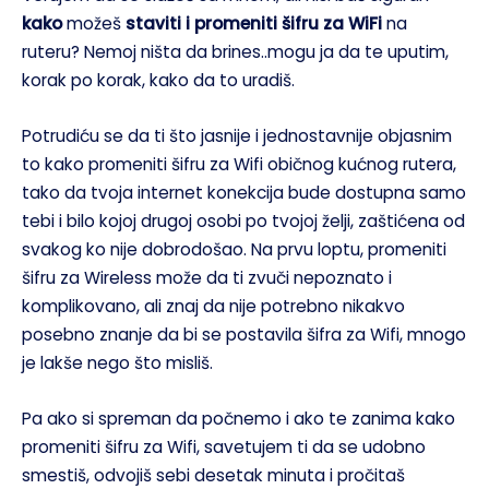
kako
možeš
staviti i promeniti šifru za WiFi
na
ruteru? Nemoj ništa da brines..mogu ja da te uputim,
korak po korak, kako da to uradiš.
Potrudiću se da ti što jasnije i jednostavnije objasnim
to kako promeniti šifru za Wifi običnog kućnog rutera,
tako da tvoja internet konekcija bude dostupna samo
tebi i bilo kojoj drugoj osobi po tvojoj želji, zaštićena od
svakog ko nije dobrodošao. Na prvu loptu, promeniti
šifru za Wireless može da ti zvuči nepoznato i
komplikovano, ali znaj da nije potrebno nikakvo
posebno znanje da bi se postavila šifra za Wifi, mnogo
je lakše nego što misliš.
Pa ako si spreman da počnemo i ako te zanima kako
promeniti šifru za Wifi, savetujem ti da se udobno
smestiš, odvojiš sebi desetak minuta i pročitaš