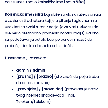
da se unesu novo korisničko ime i nova šifra).
Korisničko
ime
i
šifra
koji služe za ulaz u ruter, variraju
u zavisnosti od rutera koji je u pitanju i uglavnom su
uvek isti za svaki ruter iz serije (ovo važi u slučaju da
nije neko prethodno promenio konfiguraciju). Pa ako
su podešavanja ostala kao po osnovi, možeš da
probaš jednu kombinaciju od sledećih:
(Username / Password)
admin / admin
[prazno] / [prazno]
(što znači da polja treba
da ostanu prazna)
[provajder] / [provajder]
(provajder je naziv
tvog internet snabdevača – npr.
Telekom/Telekom)