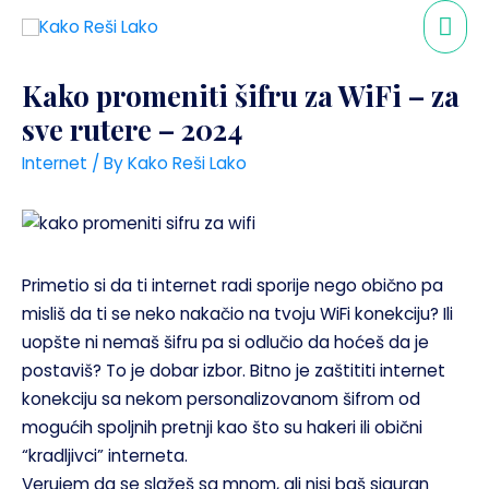
Kako promeniti šifru za WiFi – za
sve rutere – 2024
Internet
/ By
Kako Reši Lako
Primetio si da ti internet radi sporije nego obično pa
misliš da ti se neko nakačio na tvoju WiFi konekciju? Ili
uopšte ni nemaš šifru pa si odlučio da hoćeš da je
postaviš? To je dobar izbor. Bitno je zaštititi internet
konekciju sa nekom personalizovanom šifrom od
mogućih spoljnih pretnji kao što su hakeri ili obični
“kradljivci” interneta.
Verujem da se slažeš sa mnom, ali nisi baš siguran