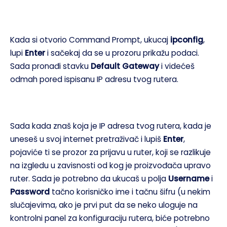
Kada si otvorio Command Prompt, ukucaj
ipconfig
,
lupi
Enter
i sačekaj da se u prozoru prikažu podaci.
Sada pronađi stavku
Default Gateway
i videćeš
odmah pored ispisanu IP adresu tvog rutera.
Sada kada znaš koja je IP adresa tvog rutera, kada je
uneseš u svoj internet pretraživač i lupiš
Enter
,
pojaviće ti se prozor za prijavu u ruter, koji se razlikuje
na izgledu u zavisnosti od kog je proizvođača upravo
ruter. Sada je potrebno da ukucaš u polja
Username
i
Password
tačno korisničko ime i tačnu šifru (u nekim
slučajevima, ako je prvi put da se neko uloguje na
kontrolni panel za konfiguraciju rutera, biće potrebno