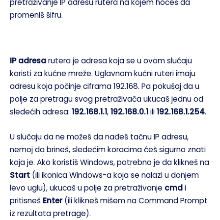
pretraživanje IP adresu rutera na kojem hoćeš da
promeniš šifru.
IP adresa
rutera je adresa koja se u ovom slućaju
koristi za kućne mreže. Uglavnom kućni ruteri imaju
adresu koja počinje ciframa 192.168. Pa pokušaj da u
polje za pretragu svog pretraživača ukucaš jednu od
sledećih adresa:
192.168.1.1
,
192.168.0.1
ili
192.168.1.254
.
U slučaju da ne možeš da nađeš tačnu IP adresu,
nemoj da brineš, sledećim koracima ćeš sigurno znati
koja je. Ako koristiš Windows, potrebno je da klikneš na
Start
(ili ikonica Windows-a koja se nalazi u donjem
levo uglu), ukucaš u polje za pretraživanje
cmd
i
pritisneš
Enter
(ili klikneš mišem na Command Prompt
iz rezultata pretrage).