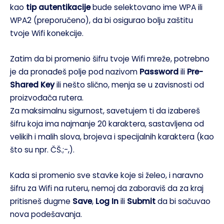
kao
tip autentikacije
bude selektovano ime WPA ili
WPA2 (preporučeno), da bi osigurao bolju zaštitu
tvoje Wifi konekcije.
Zatim da bi promenio šifru tvoje Wifi mreže, potrebno
je da pronađeš polje pod nazivom
Password
ili
Pre-
Shared Key
ili nešto slično, menja se u zavisnosti od
proizvođača rutera.
Za maksimalnu sigurnost, savetujem ti da izabereš
šifru koja ima najmanje 20 karaktera, sastavljena od
velikih i malih slova, brojeva i specijalnih karaktera (kao
što su npr. ČŠ.;-,).
Kada si promenio sve stavke koje si želeo, i naravno
šifru za Wifi na ruteru, nemoj da zaboraviš da za kraj
pritisneš dugme
Save
,
Log In
ili
Submit
da bi sačuvao
nova podešavanja.