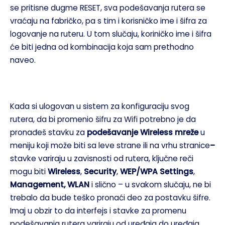
se pritisne dugme RESET, sva podešavanja rutera se
vraćaju na fabričko, pa s tim i korisničko ime i šifra za
logovanje na ruteru. U tom slučaju, koriničko ime i šifra
će biti jedna od kombinacija koja sam prethodno
naveo.
Kada si ulogovan u sistem za konfiguraciju svog
rutera, da bi promenio šifru za Wifi potrebno je da
pronađeš stavku za
podešavanje Wireless mreže
u
meniju koji može biti sa leve strane ili na vrhu stranice
–
stavke variraju u zavisnosti od rutera, ključne reči
mogu biti
Wireless
,
Security
,
WEP/WPA Settings
,
Management, WLAN
i slično – u svakom slučaju, ne bi
trebalo da bude teško pronaći deo za postavku šifre.
Imaj u obzir to da interfejs i stavke za promenu
podešavanja rutera variraju od uređaja do uređaja,