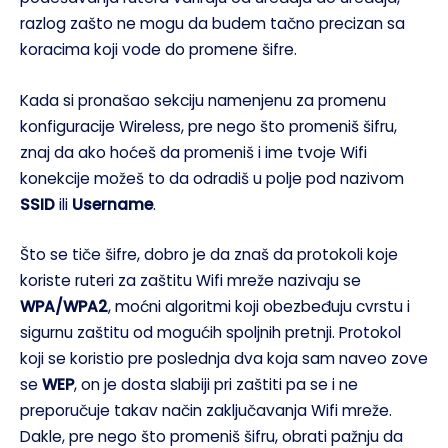
razlog zašto ne mogu da budem tačno precizan sa
koracima koji vode do promene šifre.
Kada si pronašao sekciju namenjenu za promenu
konfiguracije Wireless, pre nego što promeniš šifru,
znaj da ako hoćeš da promeniš i ime tvoje Wifi
konekcije možeš to da odradiš u polje pod nazivom
SSID
ili
Username
.
Što se tiče šifre, dobro je da znaš da protokoli koje
koriste ruteri za zaštitu Wifi mreže nazivaju se
WPA/WPA2
, moćni algoritmi koji obezbeđuju cvrstu i
sigurnu zaštitu od mogućih spoljnih pretnji. Protokol
koji se koristio pre poslednja dva koja sam naveo zove
se
WEP
, on je dosta slabiji pri zaštiti pa se i ne
preporučuje takav način zaključavanja Wifi mreže.
Dakle, pre nego što promeniš šifru, obrati pažnju da