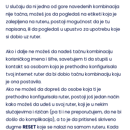
U slučaju da ni jedna od gore navedenih kombinacija
nije tačna, možeš jos da pogledaš na etiketi koja je
zalepljena na ruteru, postoji mogućnost da je tu
napisana, ili da pogledaš u upustvo za upotrebu koje
si dobio uz ruter.
Ako i dalje ne možeš da nađeš tačnu kombinaciju
korisničkog imena i šifre, savetujem ti da stupiš u
kontakt sa osobom koja je prethodno konfigurisala
tvoj internet ruter da bi dobio tačnu kombinaciju koju
je ona postavila.
Ako ne možeš da dopreš do osobe koja ti je
prethodno konfigurisala ruter, postoji još jedan način
kako možeš da uđeš u svoj ruter, koji je u nekim
slučajevima i rizičan (pa ti i ne preporučujem, da ne bi
došlo do komplikacija), a to je da pritisneš skriveno
dugme
RESET
koje se nalazi na samom ruteru. Kada