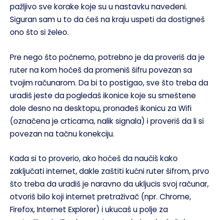
pažljivo sve korake koje su u nastavku navedeni.
Siguran sam u to da ćeš na kraju uspeti da dostigneš
ono što si želeo.
Pre nego što počnemo, potrebno je da proveriš da je
ruter na kom hoćeš da promeniš šifru povezan sa
tvojim računarom. Da bi to postigao, sve što treba da
uradiš jeste da pogledaš ikonice koje su smeštene
dole desno na desktopu, pronađeš ikonicu za Wifi
(označena je crticama, nalik signala) i proveriš da li si
povezan na tačnu konekciju.
Kada si to proverio, ako hoćeš da naučiš kako
zaključati internet, dakle zaštiti kućni ruter šifrom, prvo
što treba da uradiš je naravno da ukljucis svoj računar,
otvoriš bilo koji internet pretraživač (npr. Chrome,
Firefox, Internet Explorer) i ukucaš u polje za