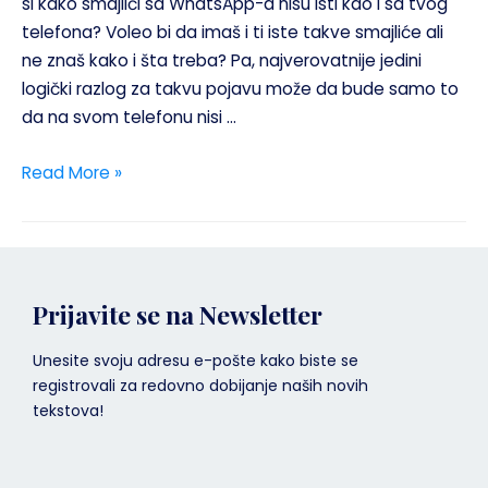
si kako smajlići sa WhatsApp-a nisu isti kao i sa tvog
telefona? Voleo bi da imaš i ti iste takve smajliće ali
ne znaš kako i šta treba? Pa, najverovatnije jedini
logički razlog za takvu pojavu može da bude samo to
da na svom telefonu nisi …
Read More »
Prijavite se na Newsletter
Unesite svoju adresu e-pošte kako biste se
registrovali za redovno dobijanje naših novih
tekstova!