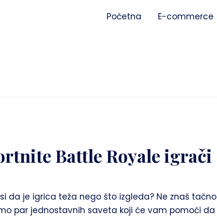
Početna
E-commerce
ortnite Battle Royale igrači
 si da je igrica teža nego što izgleda? Ne znaš tačno
o par jednostavnih saveta koji će vam pomoći da pos