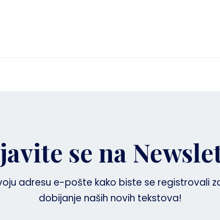
javite se na Newsle
voju adresu e-pošte kako biste se registrovali 
dobijanje naših novih tekstova!