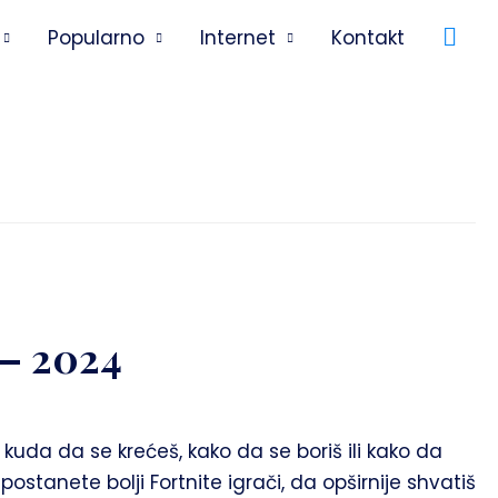
Popularno
Internet
Kontakt
 – 2024
 kuda da se krećeš, kako da se boriš ili kako da
tanete bolji Fortnite igrači, da opširnije shvatiš