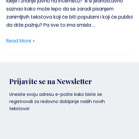
ideje i znanje javno na internetu? Ili si jednostavno
saznao kako može lepo da se zaradi pisanjem
zanimljivih tekstova koji će biti popularni i koji će publici
da drže pažnju? Pa sve to ima smisla …
Read More »
Prijavite se na Newsletter
Unesite svoju adresu e-pošte kako biste se
registrovali za redovno dobijanje naših novih
tekstova!