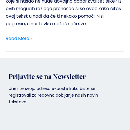
koje si našao ne nude dovoljno dobar kvalitet slike? Iz
ovih mogućih razloga pronašao si se ovde kako čitaš
ovaj tekst u nadi da će ti nekako pomoći. Nisi
pogrešio, u nastavku možeš naći sve …
Read More »
Prijavite se na Newsletter
Unesite svoju adresu e-pošte kako biste se
registrovali za redovno dobijanje naših novih
tekstova!