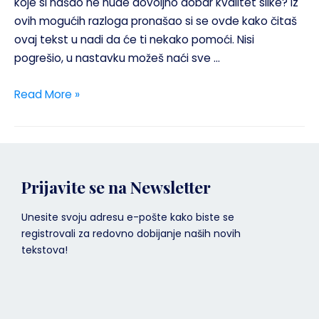
koje si našao ne nude dovoljno dobar kvalitet slike? Iz
ovih mogućih razloga pronašao si se ovde kako čitaš
ovaj tekst u nadi da će ti nekako pomoći. Nisi
pogrešio, u nastavku možeš naći sve …
Read More »
Prijavite se na Newsletter
Unesite svoju adresu e-pošte kako biste se
registrovali za redovno dobijanje naših novih
tekstova!