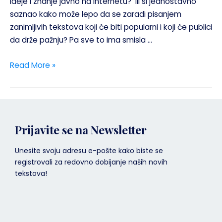
ideje i znanje javno na internetu? Ili si jednostavno
saznao kako može lepo da se zaradi pisanjem
zanimljivih tekstova koji će biti popularni i koji će publici
da drže pažnju? Pa sve to ima smisla …
Read More »
Prijavite se na Newsletter
Unesite svoju adresu e-pošte kako biste se
registrovali za redovno dobijanje naših novih
tekstova!