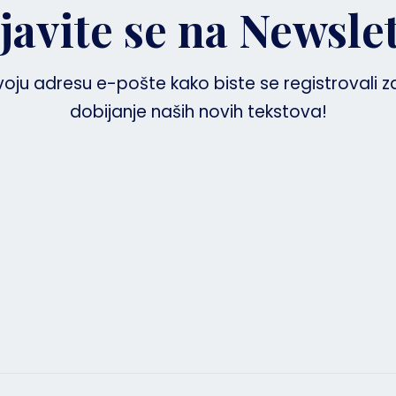
javite se na Newsle
voju adresu e-pošte kako biste se registrovali 
dobijanje naših novih tekstova!
Prijavit
Email adresa
r
il