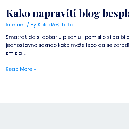
Kako napraviti blog bespl
Internet
/ By
Kako Reši Lako
Smatraš da si dobar u pisanju i pomislio si da bi bi
jednostavno saznao kako može lepo da se zaradi pis
smisla …
Read More »