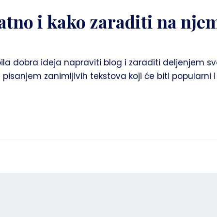
atno i kako zaraditi na nje
la dobra ideja napraviti blog i zaraditi deljenjem svo
anjem zanimljivih tekstova koji će biti popularni i 