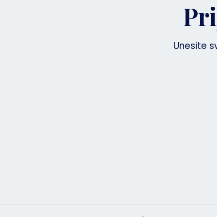
Pri
Unesite s
You
ema